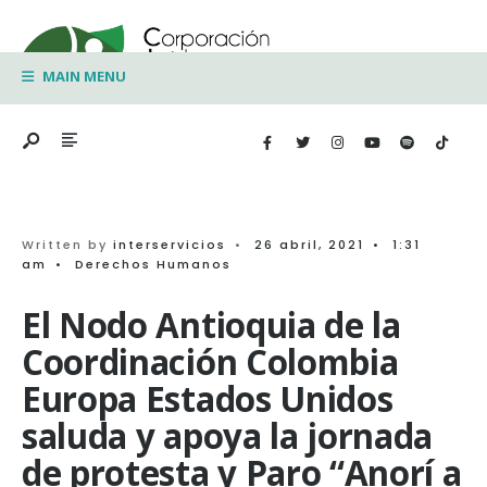
Search
Skip
for:
to
MAIN MENU
content
Written by
interservicios
•
26 abril, 2021
•
1:31
am
•
Derechos Humanos
El Nodo Antioquia de la
Coordinación Colombia
Europa Estados Unidos
saluda y apoya la jornada
de protesta y Paro “Anorí a