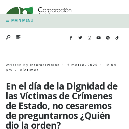
Search
Skip
for:
to
MAIN MENU
content
Written by
interservicios
•
6 marzo, 2020
•
12:04
pm
•
Víctimas
En el día de la Dignidad de
las Víctimas de Crímenes
de Estado, no cesaremos
de preguntarnos ¿Quién
dio la orden?