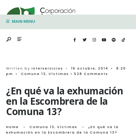
Search
Skip
for:
to
MAIN MENU
content
Written by
interservicios
•
16 octubre, 2014
•
8:20
pm
•
Comuna 13
,
Víctimas
• 528 Comments
¿En qué va la exhumación
en la Escombrera de la
Comuna 13?
Home
Comuna 13
,
Víctimas
¿En qué va la
exhumación en la Escombrera de la Comuna 13?