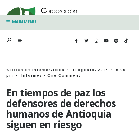
Search
Skip
for:
to
MAIN MENU
content
Written by
interservicios
•
11 agosto, 2017
•
6:09
pm
•
Informes
• One Comment
En tiempos de paz los
defensores de derechos
humanos de Antioquia
siguen en riesgo