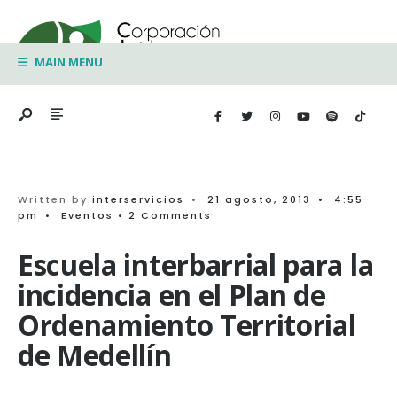
Search
Skip
for:
to
MAIN MENU
content
Written by
interservicios
•
21 agosto, 2013
•
4:55
pm
•
Eventos
• 2 Comments
Escuela interbarrial para la
incidencia en el Plan de
Ordenamiento Territorial
de Medellín