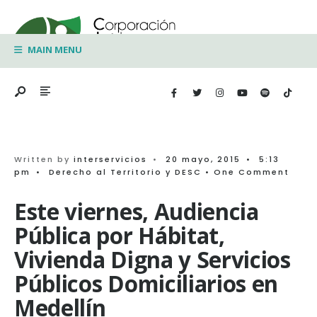
Search
Skip
for:
to
MAIN MENU
content
Written by
interservicios
•
20 mayo, 2015
•
5:13
pm
•
Derecho al Territorio y DESC
• One Comment
Este viernes, Audiencia
Pública por Hábitat,
Vivienda Digna y Servicios
Públicos Domiciliarios en
Medellín