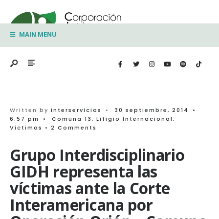
Search
Skip
for:
to
MAIN MENU
content
Written by
interservicios
•
30 septiembre, 2014
•
6:57 pm
•
Comuna 13
,
Litigio Internacional
,
Víctimas
• 2 Comments
Grupo Interdisciplinario
GIDH representa las
víctimas ante la Corte
Interamericana por