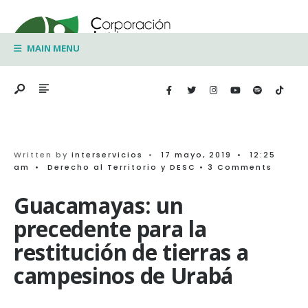
Search
Skip
for:
to
MAIN MENU
content
Written by
interservicios
•
17 mayo, 2019
•
12:25
am
•
Derecho al Territorio y DESC
• 3 Comments
Guacamayas: un
precedente para la
restitución de tierras a
campesinos de Urabá