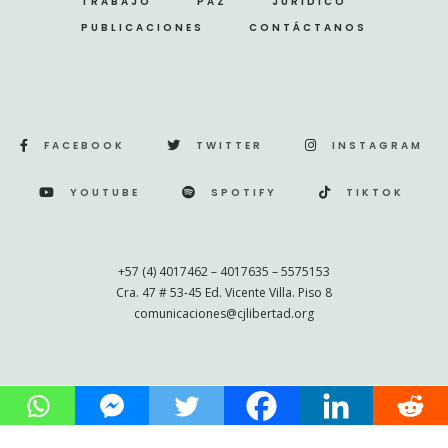
TRABAJO
PAZ
JURÍDICO
PUBLICACIONES
CONTÁCTANOS
FACEBOOK
TWITTER
INSTAGRAM
YOUTUBE
SPOTIFY
TIKTOK
+57 (4) 4017462 – 4017635 – 5575153
Cra. 47 # 53-45 Ed. Vicente Villa. Piso 8
comunicaciones@cjlibertad.org