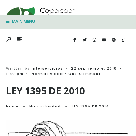
Search
Skip
for:
to
MAIN MENU
content
Written by
interservicios
•
22 septiembre, 2010
•
1:40 pm
•
Normatividad
• One Comment
LEY 1395 DE 2010
Home
Normatividad
LEY 1395 DE 2010