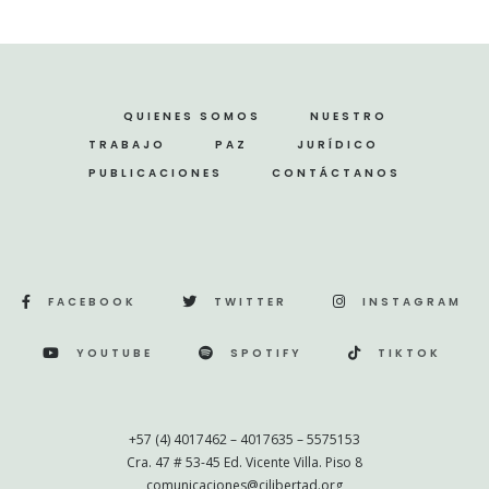
QUIENES SOMOS
NUESTRO
TRABAJO
PAZ
JURÍDICO
PUBLICACIONES
CONTÁCTANOS
FACEBOOK
TWITTER
INSTAGRAM
YOUTUBE
SPOTIFY
TIKTOK
+57 (4) 4017462 – 4017635 – 5575153
Cra. 47 # 53-45 Ed. Vicente Villa. Piso 8
comunicaciones@cjlibertad.org