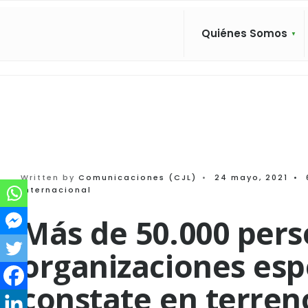
Search
Skip
for:
to
Quiénes Somos
content
Written by
Comunicaciones (CJL)
•
24 mayo, 2021
•
Internacional
Más de 50.000 pers
organizaciones es
constate en terren