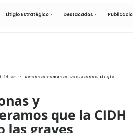
Litigio Estratégico
Destacados
Publicaci
6:46 am
•
Derechos Humanos
,
Destacados
,
Litigio
onas y
peramos que la CIDH
o las graves