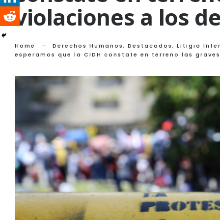
violaciones a los 
Home
Derechos Humanos
,
Destacados
,
Litigio Int
esperamos que la CIDH constate en terreno las grave