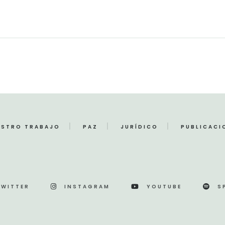
ESTRO TRABAJO
PAZ
JURÍDICO
PUBLICACI
TWITTER
INSTAGRAM
YOUTUBE
S