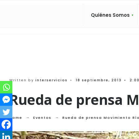
Search
Skip
for:
to
Quiénes Somos
content
Written by
interservicios
•
18 septiembre, 2013
•
2:0
Rueda de prensa M
Home
Eventos
Rueda de prensa Movimiento Río