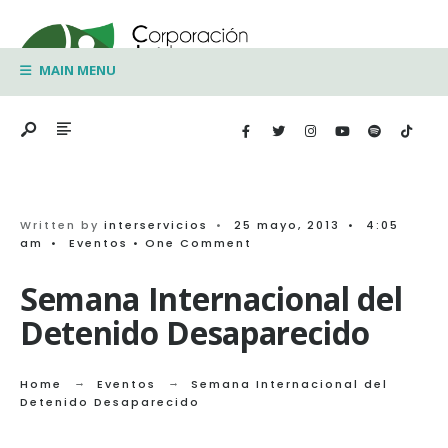
Search
Skip
for:
to
MAIN MENU
content
Written by
interservicios
•
25 mayo, 2013
•
4:05
am
•
Eventos
• One Comment
Semana Internacional del
Detenido Desaparecido
Home
Eventos
Semana Internacional del
Detenido Desaparecido