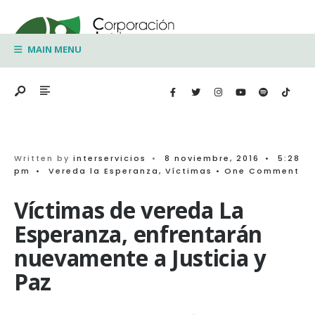
Search
Skip
for:
to
MAIN MENU
content
Written by
interservicios
•
8 noviembre, 2016
•
5:28
pm
•
Vereda la Esperanza
,
Víctimas
• One Comment
Víctimas de vereda La
Esperanza, enfrentarán
nuevamente a Justicia y
Paz