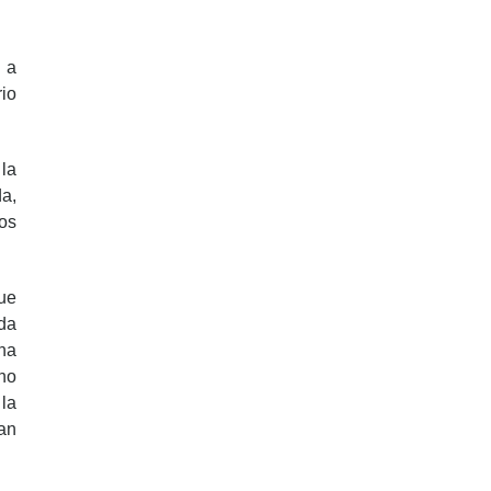
 a
rio
la
a,
os
que
ada
na
no
la
ían