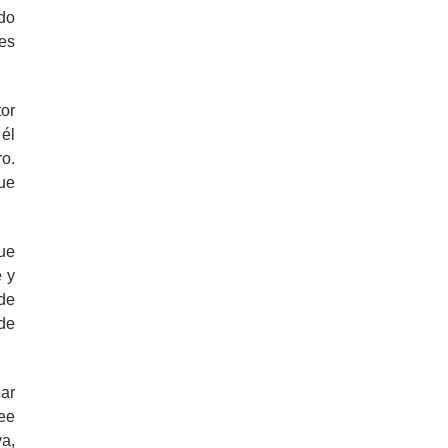
ndo
es
or
 él
ro.
que
Que
e y
de
 de
gar
ee
a,