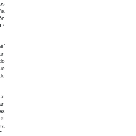
as
ña
ón
17
llí
an
do
ue
de
al
an
tes
el
era
”