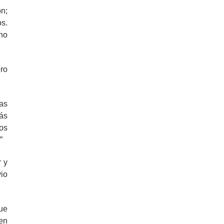
on;
os.
ano
ro
as
ás
Los
”
r y
vio
ue
cen