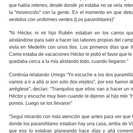
que había retenes, desde donde yo estaba no se veía reten
la “movención” con la gente. En el momento en que detu
vestidos con uniformes verdes (Los paramilitares)”
“Ni Héctor, ni mi hijo Rubén estaban en los carros qu
alistándose para salir a hacer las labores propias del cam
vivía en Medellín con unos tíos. Los primeros días que ll
Como estaba de vacaciones Héctor le pidió el favor que l
quedaba cerca a la mía alistando todo, cuando llegaron.”
Continúa relatando Urrego “Yo escuche a los dos paramilit
vamos a ir a allá si son solo dos viejitos”, por eso fueron 
arréglese”, decían: “Tranquilos que ellos van a hacer un
Héctor y escuche muy bien cuando le dijeron al hijo mío “H
pomos. Luego se los llevaron”
“Seguí mirando con más atención que antes para ver que ha
donde los paramilitares estaban hay una casa, arriba de Vi
que eso lo estaban planeando hace días y allá comentan