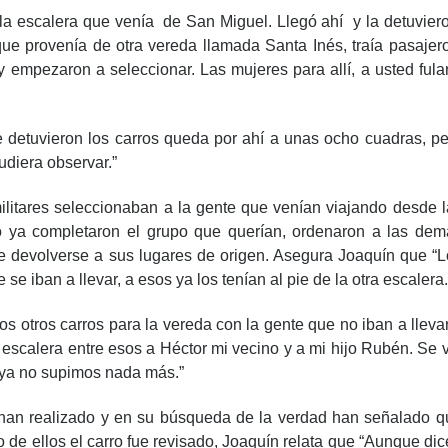
 la escalera que venía de San Miguel. Llegó ahí y la detuvier
que provenía de otra vereda llamada Santa Inés, traía pasajer
 y empezaron a seleccionar. Las mujeres para allí, a usted ful
e detuvieron los carros queda por ahí a unas ocho cuadras, pe
pudiera observar.”
itares seleccionaban a la gente que venían viajando desde l
do ya completaron el grupo que querían, ordenaron a las dem
 de devolverse a sus lugares de origen. Asegura Joaquín que “
se iban a llevar, a esos ya los tenían al pie de la otra escalera.
s otros carros para la vereda con la gente que no iban a lleva
ro escalera entre esos a Héctor mi vecino y a mi hijo Rubén. Se 
y ya no supimos nada más.”
 han realizado y en su búsqueda de la verdad han señalado q
 de ellos el carro fue revisado, Joaquín relata que “Aunque di