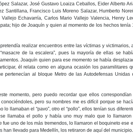
ópez Salazar, José Gustavo Loaiza Ceballos, Eider Alberto Ari
ez Santillana, Francisco Luis Moreno Salazar, Humberto Nore
Vallejo Echavarría, Carlos Mario Vallejo Valencia, Henry Le
pata; hijo de Joaquín y quien al momento de los hechos tenía 
tendía realizar encuentros entre las víctimas y victimarios, a
 “masacre de la escalera”, pues la mayoría de ellas se habí
artamentos. Joaquín quien para ese momento se había desplaza
ticipar, él relata como en alguna ocasión los paramilitares q
 que pertenecían al bloque Metro de las Autodefensas Unidas 
 este momento, pero puedo recordar que ellos correspondían 
é conociéndoles, pero su nombres me es difícil porque se hací
lo llamaban el “pavo”, otro el “pollo”, ellos tenían sus diferen
 se llamaba el pollo y había uno muy malo que lo llamaron 
e fue uno de los más tremendos, lo llamaron el boquineto ese 
s han llevado para Medellín, los retiraron de aquí del municipio.