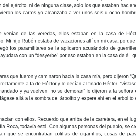
 del ejército, ni de ninguna clase, solo los que estaban hacie
vieron los carros yo alcanzaba a ver unos seis u ocho hombr
e venían de las veredas, ellos estaban en la casa de Héct
po. Mi hijo Rubén estaba de vacaciones allí en mi casa, porque
egó los paramilitares se la aplicaron acusándolo de guerrille
e ayudara con un “desyerbe” por eso estaban en la casa de él 
ares que fueron y caminaron hacía la casa mía, pero dijeron “
directamente a la de Héctor y le decían al finado Héctor “vístas
 mandado y ya vuelven, no se demoran” le dijeron a la señora 
ágase allá a la sombra del árbolito y espere ahí en el arbolito
cían con ellos. Recuerdo que arriba de la carretera, en el lu
lla Roca, todavía está.
Con algunas personas del pueblo, se cr
 que se encontraban colillas de cigarrillos, cosas de parv