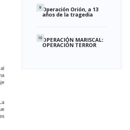
Operación Orión, a 13
años de la tragedia
OPERACIÓN MARISCAL:
OPERACIÓN TERROR
al
una
je
 La
que
mes