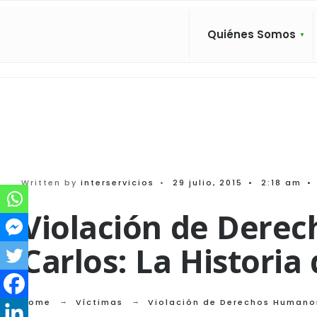
Search
Skip
for:
to
Quiénes Somos
content
Written by
interservicios
•
29 julio, 2015
•
2:18 am
•
Violación de Dere
Carlos: La Historia
Home
Víctimas
Violación de Derechos Humanos