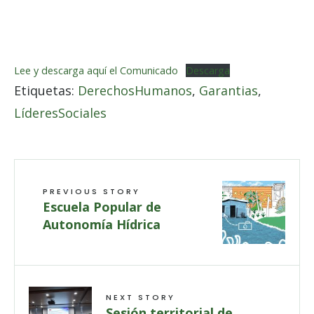
Lee y descarga aquí el Comunicado
Descarga
Etiquetas:
DerechosHumanos
,
Garantias
,
LíderesSociales
PREVIOUS STORY
Escuela Popular de
Autonomía Hídrica
NEXT STORY
Sesión territorial de