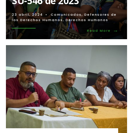
SU-546 de 2023
23 abril, 2024
•
Comunicados
,
Defensores de
los Derechos Humanos
,
Derechos Humanos
→
Read
Read More
More:
Comisión
de
Seguimie
en
el
marco
de
la
Sentencia
SU-
546
de
2023