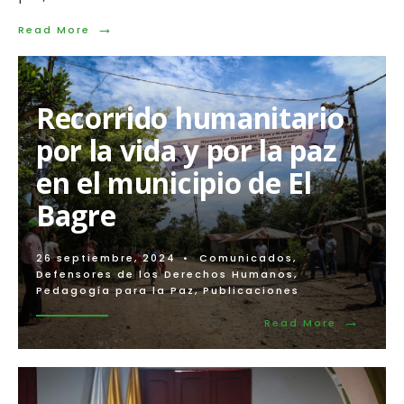
→
Read
Read More
More:
“Hemos
resistido
en
Recorrido humanitario
el
territorio
por la vida y por la paz
a
pesar
en el municipio de El
de
todo”
Bagre
26 septiembre, 2024
•
Comunicados
,
Defensores de los Derechos Humanos
,
Pedagogía para la Paz
,
Publicaciones
→
Read
Read More
More:
Recorrido
humanita
por
la