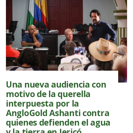
vida
y
por
la
paz
en
el
municipio
de
El
Bagre
Una nueva audiencia con
motivo de la querella
interpuesta por la
AngloGold Ashanti contra
quienes defienden el agua
y la tierra en Jericó