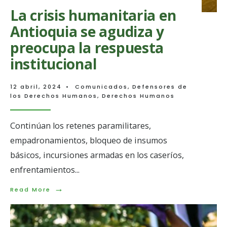
La crisis humanitaria en
Antioquia se agudiza y
preocupa la respuesta
institucional
12 abril, 2024
•
Comunicados
,
Defensores de
los Derechos Humanos
,
Derechos Humanos
Continúan los retenes paramilitares,
empadronamientos, bloqueo de insumos
básicos, incursiones armadas en los caseríos,
enfrentamientos
...
→
Read
Read More
More:
La
crisis
humanitaria