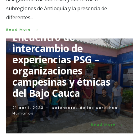
subregiones de Antioquia y la presencia de
diferentes
...
→
Read
Read More
Encuentro de
More:
En
intercambio de
Antioquia
exigen
experiencias PSG –
mayor
compromiso
organizaciones
institucional
para
campesinas y étnicas
la
prevención
del Bajo Cauca
y
garantías
a
la
21 abril, 2023
•
Defensores de los Derechos
labor
Humanos
de
→
lideresas
Read
Read More
y
More:
líderes
Encuentro