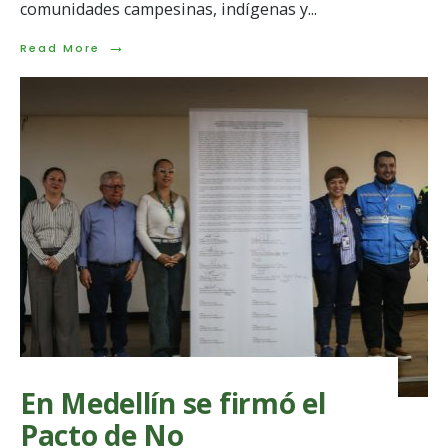
comunidades campesinas, indígenas y
...
→
Read
Read More
More:
Comunicado
del
Refugio
Humanitario
Resistencia
–
Territorio
de
Anorí
En Medellín se firmó el
Pacto de No