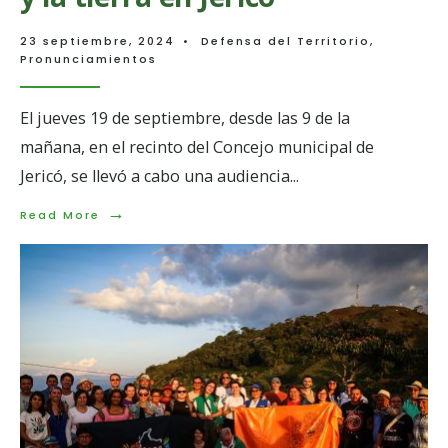
23 septiembre, 2024
•
Defensa del Territorio
,
Pronunciamientos
El jueves 19 de septiembre, desde las 9 de la
mañana, en el recinto del Concejo municipal de
Jericó, se llevó a cabo una audiencia
...
→
Read
Read More
More:
Una
nueva
audiencia
con
motivo
de
la
querella
interpuesta
por
la