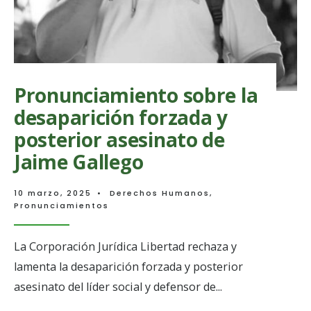
en
Antioquia
Énfasis
en
Personas
Defensor
Ambienta
Pronunciamiento sobre la
y
del
desaparición forzada y
Territorio
posterior asesinato de
Jaime Gallego
10 marzo, 2025
•
Derechos Humanos
,
Pronunciamientos
La Corporación Jurídica Libertad rechaza y
lamenta la desaparición forzada y posterior
asesinato del líder social y defensor de
...