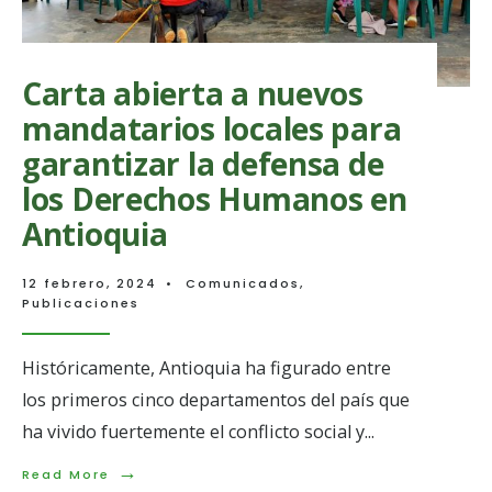
territorio
en
Remedios
y
Carta abierta a nuevos
Segovia
mandatarios locales para
(Nordeste
Antioqueño)
garantizar la defensa de
los Derechos Humanos en
Antioquia
12 febrero, 2024
•
Comunicados
,
Publicaciones
Históricamente, Antioquia ha figurado entre
los primeros cinco departamentos del país que
ha vivido fuertemente el conflicto social y
...
→
Read
Read More