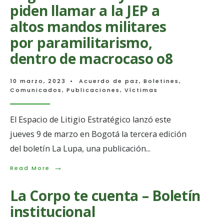
piden llamar a la JEP a
altos mandos militares
por paramilitarismo,
dentro de macrocaso o8
10 marzo, 2023
•
Acuerdo de paz
,
Boletines
,
Comunicados
,
Publicaciones
,
Víctimas
El Espacio de Litigio Estratégico lanzó este
jueves 9 de marzo en Bogotá la tercera edición
del boletín La Lupa, una publicación
...
→
Read
Read More
More:
Organizaciones
La Corpo te cuenta – Boletín
y
víctimas
institucional
piden
llamar