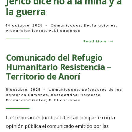
Jericó dice no a la mina y a
la guerra
14 octubre, 2025
•
Comunicados
,
Declaraciones
,
Pronunciamientos
,
Publicaciones
→
Read
Read More
More:
Jericó
Comunicado del Refugio
dice
no
Humanitario Resistencia –
a
la
Territorio de Anorí
mina
y
a
8 octubre, 2025
•
Comunicados
,
Defensores de los
la
Derechos Humanos
,
Destacados
,
Nordeste
,
guerra
Pronunciamientos
,
Publicaciones
La Corporación Jurídica Libertad comparte con la
opinión pública el comunicado emitido por las