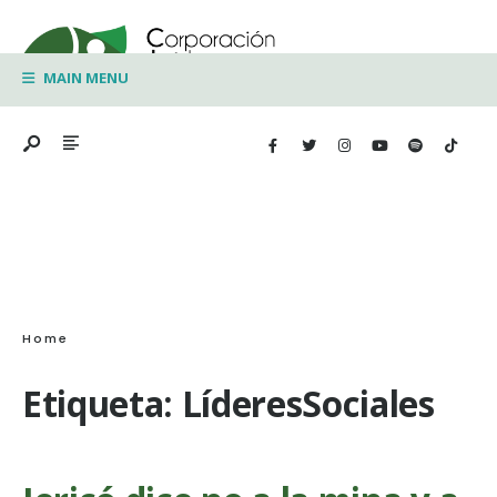
Search
Skip
for:
to
MAIN MENU
content
Home
Etiqueta:
LíderesSociales