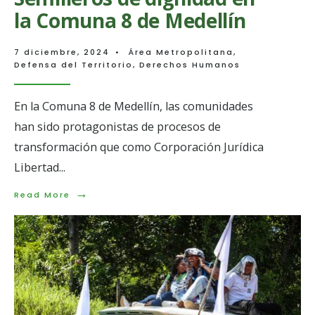
la Comuna 8 de Medellín
7 diciembre, 2024
•
Área Metropolitana
,
Defensa del Territorio
,
Derechos Humanos
En la Comuna 8 de Medellín, las comunidades
han sido protagonistas de procesos de
transformación que como Corporación Jurídica
Libertad
...
→
Read
Read More
More:
Semilleros
de
dignidad
en
la
Comuna
8
de