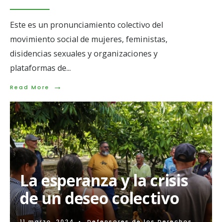
Este es un pronunciamiento colectivo del
movimiento social de mujeres, feministas,
disidencias sexuales y organizaciones y
plataformas de
...
→
Read
Read More
More:
Pronunciamiento
público
ante
la
persecución
a
mujeres
durante
La esperanza y la crisis
y
después
de un deseo colectivo
del
8M
11 marzo, 2024
•
Defensores de los Derechos