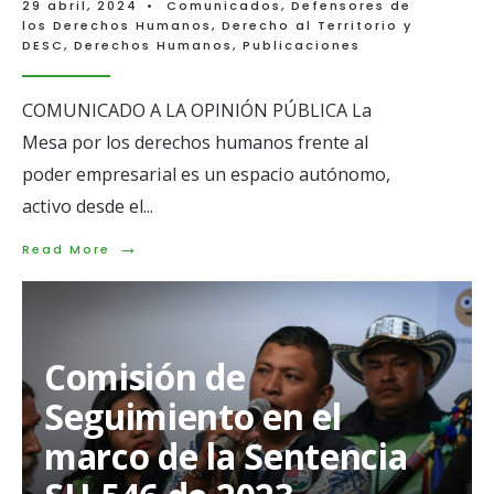
29 abril, 2024
•
Comunicados
,
Defensores de
los Derechos Humanos
,
Derecho al Territorio y
DESC
,
Derechos Humanos
,
Publicaciones
COMUNICADO A LA OPINIÓN PÚBLICA La
Mesa por los derechos humanos frente al
poder empresarial es un espacio autónomo,
activo desde el
...
→
Read
Read More
More:
Sesión
territorial
de
Antioquia
Comisión de
Seguimiento en el
marco de la Sentencia