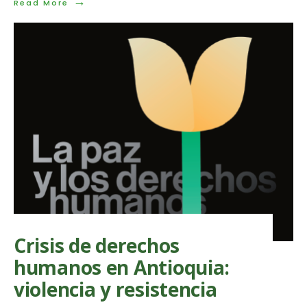
→
Read
Read More
More:
Pronunciamiento
sobre
la
desaparición
forzada
y
posterior
asesinato
de
Jaime
Gallego
Crisis de derechos
humanos en Antioquia:
violencia y resistencia