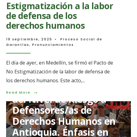
Estigmatización a la labor
de defensa de los
derechos humanos
19 septiembre, 2025
•
Proceso Social de
Garantías
,
Pronunciamientos
El día de ayer, en Medellín, se firmó el Pacto de
No Estigmatización de la labor de defensa de
los derechos humanos. Este acto,
...
Situación Humanitaria y
→
Read
Read More
del Nivel de Riesgo a
More:
En
Defensores/as de
Medellín
se
Derechos Humanos en
firmó
el
Antioquia. Énfasis en
Pacto
de