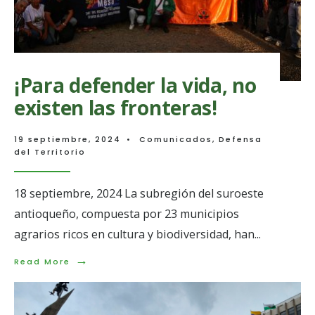
AngloGold
Ashanti
contra
quienes
defienden
el
agua
¡Para defender la vida, no
y
existen las fronteras!
la
tierra
en
Jericó
19 septiembre, 2024
•
Comunicados
,
Defensa
del Territorio
18 septiembre, 2024 La subregión del suroeste
antioqueño, compuesta por 23 municipios
agrarios ricos en cultura y biodiversidad, han
...
→
Read
Read More
More:
¡Para
defender
la