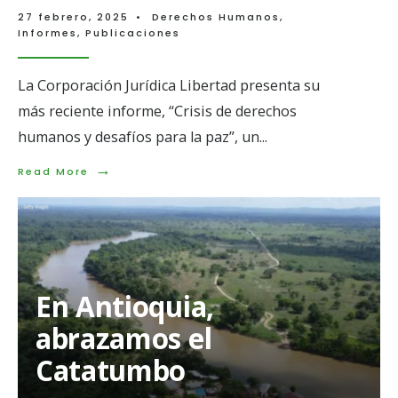
27 febrero, 2025
•
Derechos Humanos
,
Informes
,
Publicaciones
La Corporación Jurídica Libertad presenta su
más reciente informe, “Crisis de derechos
humanos y desafíos para la paz”, un
...
→
Read
Read More
More:
Crisis
de
derechos
humanos
en
Antioquia:
En Antioquia,
violencia
y
abrazamos el
resistencia
Catatumbo