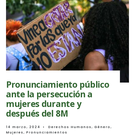
en
Antioquia
se
agudiza
y
preocupa
la
respuesta
institucional
Pronunciamiento público
ante la persecución a
mujeres durante y
después del 8M
14 marzo, 2024
•
Derechos Humanos
,
Género
,
Mujeres
,
Pronunciamientos