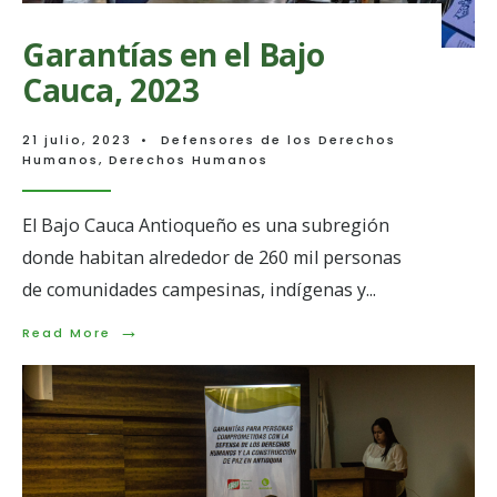
Garantías en el Bajo
Cauca, 2023
21 julio, 2023
•
Defensores de los Derechos
Humanos
,
Derechos Humanos
El Bajo Cauca Antioqueño es una subregión
donde habitan alrededor de 260 mil personas
de comunidades campesinas, indígenas y
...
→
Read
Read More
More:
Garantías
en
el
Bajo
Cauca,
2023