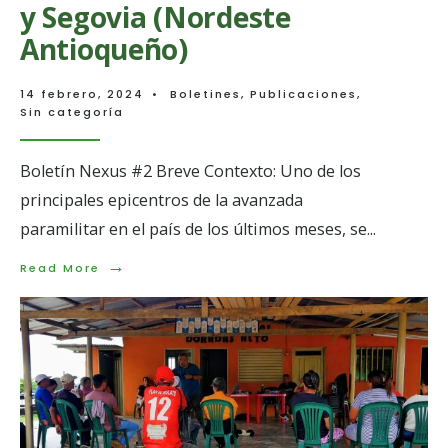
y Segovia (Nordeste
Antioqueño)
14 febrero, 2024
•
Boletines
,
Publicaciones
,
Sin categoría
Boletín Nexus #2 Breve Contexto: Uno de los
principales epicentros de la avanzada
paramilitar en el país de los últimos meses, se
...
→
Read
Read More
More:
Reconfiguración
del
conflicto:
Avanzada
paramilitar
y
control
por
el