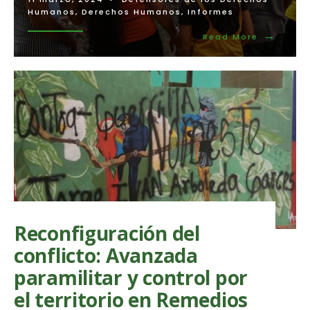
Humanos
,
Derechos Humanos
,
Informes
→
Read
Read More
More:
La
esperanz
y
la
crisis
de
un
deseo
colectivo
Reconfiguración del
conflicto: Avanzada
paramilitar y control por
el territorio en Remedios