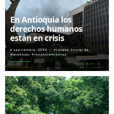
vida,
no
existen
En Antioquia los
las
fronteras!
derechos humanos
están en crisis
6 septiembre, 2024
•
Proceso Social de
Garantías
,
Pronunciamientos
→
Read
Read More
More:
En
Antioquia
los
derechos
humanos
están
en
crisis