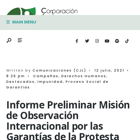
Search
Skip
for:
to
MAIN MENU
content
Written by
Comunicaciones (CJL)
•
12 julio, 2021
•
8:26 pm
•
Campañas
,
Derechos Humanos
,
Destacados
,
Impunidad
,
Proceso Social de
Garantías
Informe Preliminar Misión
de Observación
Internacional por las
Garantías de la Protesta