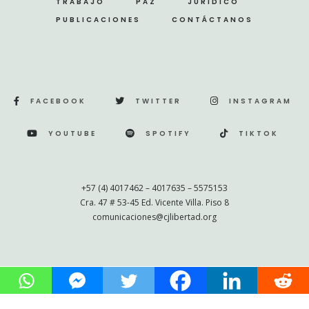
TRABAJO
PAZ
JURÍDICO
PUBLICACIONES
CONTÁCTANOS
FACEBOOK
TWITTER
INSTAGRAM
YOUTUBE
SPOTIFY
TIKTOK
+57 (4) 4017462 – 4017635 – 5575153
Cra. 47 # 53-45 Ed. Vicente Villa. Piso 8
comunicaciones@cjlibertad.org