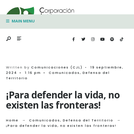
Search
Skip
for:
to
MAIN MENU
content
Written by
Comunicaciones (CJL)
•
19 septiembre,
2024
•
1:16 pm
•
Comunicados
,
Defensa del
Territorio
¡Para defender la vida, no
existen las fronteras!
Home
Comunicados
,
Defensa del Territorio
¡Para defender la vida, no existen las fronteras!