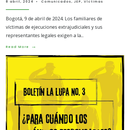
8 abril, 2024
•
Comunicados
,
JEP
,
Víctimas
Bogotá, 9 de abril de 2024. Los familiares de
víctimas de ejecuciones extrajudiciales y sus
representantes legales exigen a la
...
→
Read
Read More
More:
Familiares
de
víctimas
de
ejecuciones
extrajudiciales
exigen
participación
vinculante
en
la
toma
de
decisiones