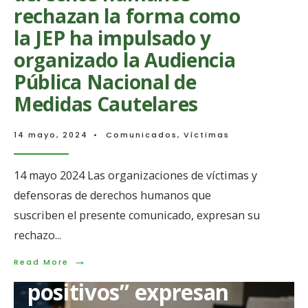
rechazan la forma como
la JEP ha impulsado y
organizado la Audiencia
Pública Nacional de
Medidas Cautelares
14 mayo, 2024
•
Comunicados
,
Víctimas
14 mayo 2024 Las organizaciones de víctimas y
defensoras de derechos humanos que
suscriben el presente comunicado, expresan su
rechazo
...
→
Víctimas de “falsos
Read
Read More
More:
positivos” expresan
Organizaciones
de