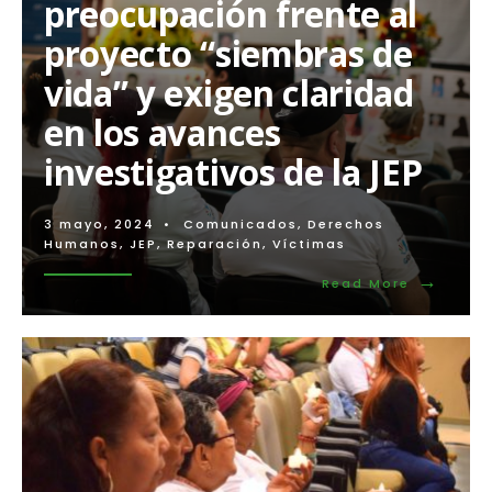
preocupación frente al
víctimas
y
proyecto “siembras de
defensoras
de
vida” y exigen claridad
derechos
humanos
en los avances
rechazan
la
investigativos de la JEP
forma
como
la
JEP
3 mayo, 2024
•
Comunicados
,
Derechos
ha
Humanos
,
JEP
,
Reparación
,
Víctimas
impulsado
→
y
Read
Read More
organizado
More:
la
Víctimas
Audiencia
de
Pública
“falsos
Nacional
positivos
de
expresan
Medidas
preocupa
Cautelares
frente
al
proyecto