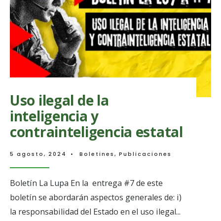
más
de
120.000
víctimas
de
desaparic
forzada
en
Colombia
Uso ilegal de la
inteligencia y
contrainteligencia estatal
5 agosto, 2024
•
Boletines
,
Publicaciones
Boletín La Lupa En la entrega #7 de este
boletín se abordarán aspectos generales de: i)
la responsabilidad del Estado en el uso ilegal
...