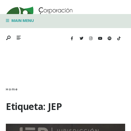
Search
Skip
for:
to
MAIN MENU
content
Home
Etiqueta:
JEP