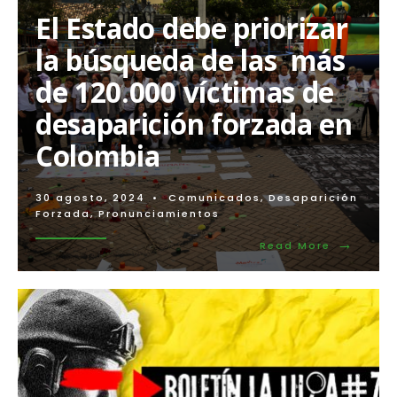
urgencia
El Estado debe priorizar
de
una
la búsqueda de las más
política
de
de 120.000 víctimas de
Estado
para
desaparición forzada en
la
búsqueda
Colombia
de
las
personas
desaparecidas
30 agosto, 2024
•
Comunicados
,
Desaparición
forzadamente
Forzada
,
Pronunciamientos
→
Read
Read More
More:
El
Estado
debe
priorizar
la
búsqueda
de
las