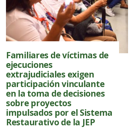
“siembras
de
vida”
y
exigen
claridad
en
los
avances
investiga
Familiares de víctimas de
de
la
ejecuciones
JEP
extrajudiciales exigen
participación vinculante
en la toma de decisiones
sobre proyectos
impulsados por el Sistema
Restaurativo de la JEP