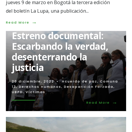
jueves 9 de marzo en Bogotá la tercera edición
del boletín La Lupa, una publicación
...
→
Read
Read More
More:
Estreno documental:
Organizaciones
y
Escarbando la verdad,
víctimas
piden
desenterrando la
llamar
a
justicia
la
JEP
a
altos
20 diciembre, 2022
•
Acuerdo de paz
,
Comuna
mandos
13
,
Derechos Humanos
,
Desaparición Forzada
,
militares
UBPD
,
Víctimas
por
→
paramilitarismo,
Read
Read More
dentro
More:
de
Estreno
macrocaso
document
o8
Escarban
la