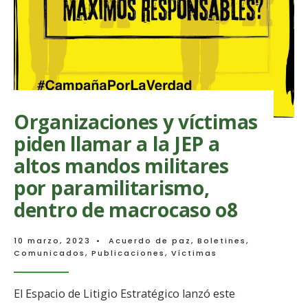
sobre
proyectos
impulsados
por
el
Sistema
Restaurativo
de
la
JEP
Organizaciones y víctimas
piden llamar a la JEP a
altos mandos militares
por paramilitarismo,
dentro de macrocaso o8
10 marzo, 2023
•
Acuerdo de paz
,
Boletines
,
Comunicados
,
Publicaciones
,
Víctimas
El Espacio de Litigio Estratégico lanzó este