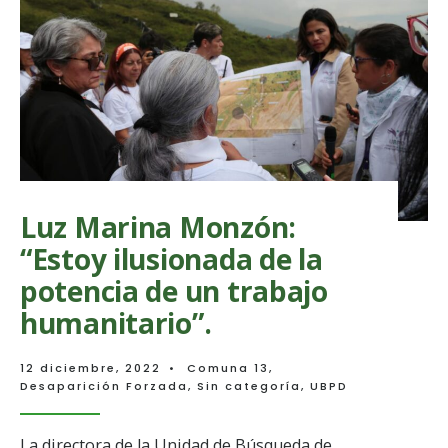
verdad,
desenter
la
justicia
Luz Marina Monzón:
“Estoy ilusionada de la
potencia de un trabajo
humanitario”.
12 diciembre, 2022
•
Comuna 13
,
Desaparición Forzada
,
Sin categoría
,
UBPD
La directora de la Unidad de Búsqueda de