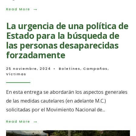
→
Read
Read More
More:
Las
La urgencia de una política de
mujeres
buscadoras
Estado para la búsqueda de
teníamos
razón
las personas desaparecidas
forzadamente
25 noviembre, 2024
•
Boletines
,
Campañas
,
Víctimas
En esta entrega se abordarán los aspectos generales
de las medidas cautelares (en adelante M.C.)
solicitadas por el Movimiento Nacional de
...
→
Read
Read More
More:
La