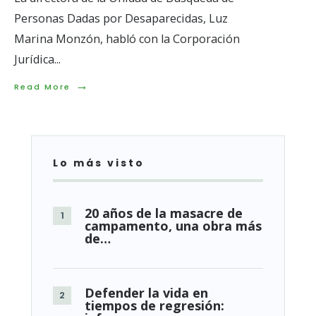
Personas Dadas por Desaparecidas, Luz
Marina Monzón, habló con la Corporación
Jurídica
...
→
Read
Read More
More:
Luz
Marina
Monzón:
“Estoy
Lo más visto
ilusionada
de
la
potencia
20 años de la masacre de
de
campamento, una obra más
un
de…
trabajo
humanitario”.
Defender la vida en
tiempos de regresión: