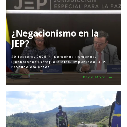
¿Negacionismo en la
JEP?
20 febrero, 2025
•
Derechos Humanos
,
Ejecuciones Extrajudiciales
,
Impunidad
,
JEP
,
Pronunciamientos
→
Read
Read More
More:
¿Negacio
en
la
JEP?