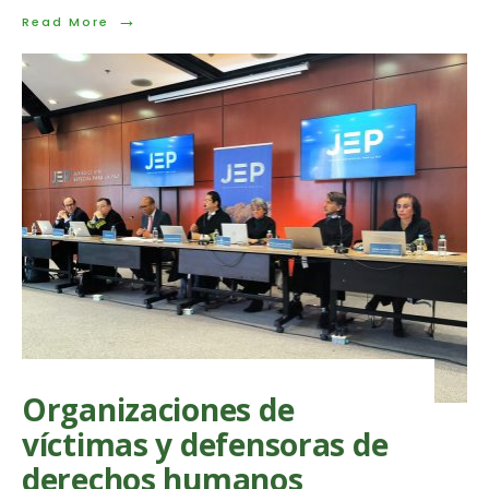
→
Read
Read More
More:
Uso
ilegal
de
la
inteligencia
y
contrainteligencia
estatal
Organizaciones de
víctimas y defensoras de
derechos humanos