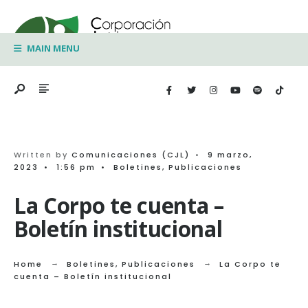
Search
Skip
for:
to
MAIN MENU
content
Written by
Comunicaciones (CJL)
•
9 marzo,
2023
•
1:56 pm
•
Boletines
,
Publicaciones
La Corpo te cuenta –
Boletín institucional
Home
Boletines
,
Publicaciones
La Corpo te
cuenta – Boletín institucional