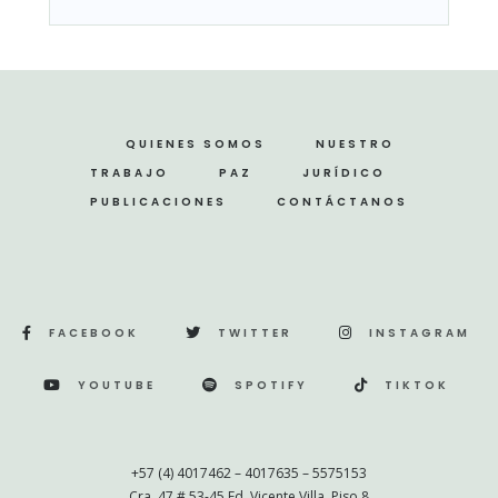
QUIENES SOMOS
NUESTRO
TRABAJO
PAZ
JURÍDICO
PUBLICACIONES
CONTÁCTANOS
FACEBOOK
TWITTER
INSTAGRAM
YOUTUBE
SPOTIFY
TIKTOK
+57 (4) 4017462 – 4017635 – 5575153
Cra. 47 # 53-45 Ed. Vicente Villa. Piso 8