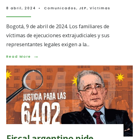
8 abril, 2024
•
Comunicados
,
JEP
,
Víctimas
Bogotá, 9 de abril de 2024. Los familiares de
víctimas de ejecuciones extrajudiciales y sus
representantes legales exigen a la
...
→
Read
Read More
More:
Familiares
de
víctimas
de
ejecuciones
extrajudiciales
exigen
participación
vinculante
en
la
toma
de
Fiscal argentino pide