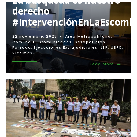
Fiscal
derecho
argentino
pide
#IntervenciónEnLaEscomb
practicar
pruebas
en
22 noviembre, 2023
•
Área Metropolitana
,
la
Comuna 13
,
Comunicados
,
Desaparición
investigación
Forzada
,
Ejecuciones Extrajudiciales
,
JEP
,
UBPD
,
penal
Víctimas
por
crímenes
→
Read
Read More
de
More:
lesa
La
humanidad
búsqueda
contra
es
expresidente
nuestro
Álvaro
derecho
Uribe
#Interve
Vélez