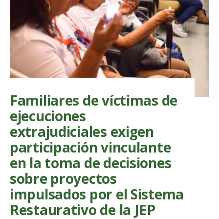
proyecto
“siembras
de
vida”
y
exigen
claridad
en
los
avances
investiga
Familiares de víctimas de
de
la
ejecuciones
JEP
extrajudiciales exigen
participación vinculante
en la toma de decisiones
sobre proyectos
impulsados por el Sistema
Restaurativo de la JEP