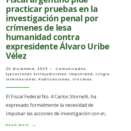
decisiones
practicar pruebas en la
sobre
proyectos
investigación penal por
impulsados
por
crímenes de lesa
el
Sistema
humanidad contra
Restaurativo
de
expresidente Álvaro Uribe
la
Vélez
JEP
20 diciembre, 2023
•
Comunicados
,
Ejecuciones Extrajudiciales
,
Impunidad
,
Litigio
Internacional
,
Publicaciones
,
Víctimas
El Fiscal Federal No. 4 Carlos Stornelli, ha
expresado formalmente la necesidad de
impulsar las acciones de investigación con el
...
→
Read
Read More
La búsqueda es nuestro
More: