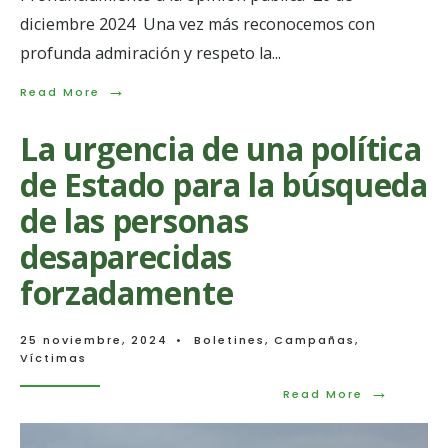
diciembre 2024 Una vez más reconocemos con
profunda admiración y respeto la
...
→
Read
Read More
More:
Somos
La urgencia de una política
las
buscadoras,
de Estado para la búsqueda
el
sol
de las personas
que
renace
desaparecidas
ante
la
forzadamente
impunidad
25 noviembre, 2024
•
Boletines
,
Campañas
,
Víctimas
→
Read
Read More
More:
La
urgencia