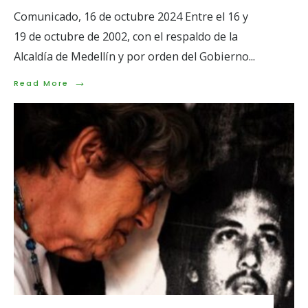
Comunicado, 16 de octubre 2024 Entre el 16 y
19 de octubre de 2002, con el respaldo de la
Alcaldía de Medellín y por orden del Gobierno
...
→
Read
Read More
More:
Hasta
que
la
verdad
se
haga
costumbre