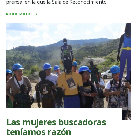
prensa, en la que la Sala de Reconocimiento
...
→
Read
Read More
More:
¿Negacionismo
en
la
JEP?
Las mujeres buscadoras
teníamos razón