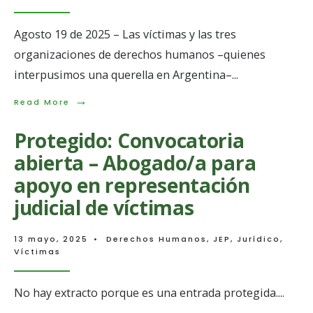
Conflicto
Armado:
Agosto 19 de 2025 – Las víctimas y las tres
Lo
que
organizaciones de derechos humanos –quienes
el
Estado
interpusimos una querella en Argentina–
...
aún
no
→
Read
Read More
reconoce.
More:
En
Protegido: Convocatoria
Colombia
no
abierta – Abogado/a para
existen
garantías
apoyo en representación
ni
judicial de víctimas
entidades
con
capacidad
13 mayo, 2025
•
Derechos Humanos
,
JEP
,
Jurídico
,
para
Víctimas
investigar
a
Uribe
Vélez
No hay extracto porque es una entrada protegida.
...
por