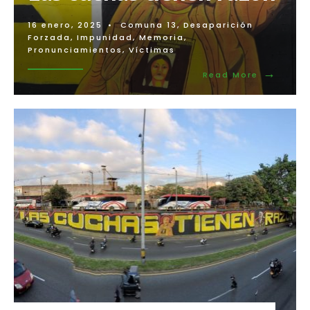
16 enero, 2025
•
Comuna 13
,
Desaparición
Forzada
,
Impunidad
,
Memoria
,
Pronunciamientos
,
Víctimas
→
Read
Read More
More:
Las
cuchas
tienen
razón