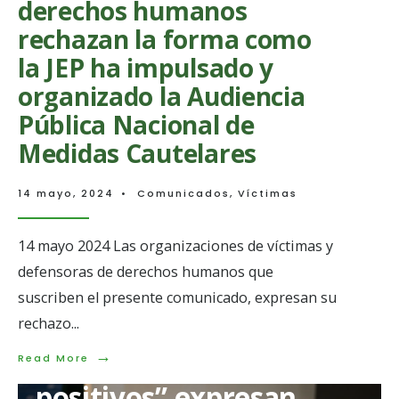
derechos humanos
rechazan la forma como
la JEP ha impulsado y
organizado la Audiencia
Pública Nacional de
Medidas Cautelares
14 mayo, 2024
•
Comunicados
,
Víctimas
14 mayo 2024 Las organizaciones de víctimas y
defensoras de derechos humanos que
suscriben el presente comunicado, expresan su
rechazo
...
→
Víctimas de “falsos
Read
Read More
More:
positivos” expresan
Organizaciones