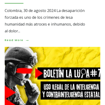
Colombia, 30 de agosto 2024 La desaparición
forzada es uno de los crímenes de lesa
humanidad más atroces e inhumanos, debido
al dolor
...
→
Read
Read More
More:
El
Estado
debe
priorizar
la
búsqueda
de
las
más
de
120.000
víctimas
de
desaparición