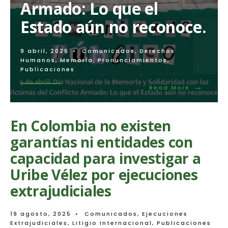
Armado: Lo que el
Estado aún no reconoce.
9 abril, 2026
•
Comunicados
,
Derechos
Humanos
,
Memoria
,
Pronunciamientos
,
Publicaciones
→
Read
Read More
More:
9
de
En Colombia no existen
abril:
Día
garantías ni entidades con
Nacional
de
capacidad para investigar a
la
Uribe Vélez por ejecuciones
Memoria
y
extrajudiciales
Solidarid
con
las
19 agosto, 2025
•
Comunicados
,
Ejecuciones
Víctimas
Extrajudiciales
,
Litigio Internacional
,
Publicaciones
del