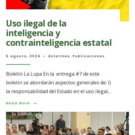
forzada
en
Colombia
Uso ilegal de la
inteligencia y
contrainteligencia estatal
5 agosto, 2024
•
Boletines
,
Publicaciones
Boletín La Lupa En la entrega #7 de este
boletín se abordarán aspectos generales de: i)
la responsabilidad del Estado en el uso ilegal
...
→
Read
Read More
More:
Uso
ilegal
de
la