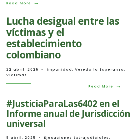
ejecuciones
→
Read
Read More
extrajudiciales
More:
Protegido:
Lucha desigual entre las
Convocatoria
abierta
víctimas y el
–
Abogado/a
establecimiento
para
apoyo
colombiano
en
representación
judicial
22 abril, 2025
•
Impunidad
,
Vereda la Esperanza
,
de
Víctimas
víctimas
→
Read
Read More
More:
Lucha
#JusticiaParaLas6402 en el
desigual
entre
Informe anual de Jurisdicción
las
víctimas
universal
y
el
establecim
8 abril, 2025
•
Ejecuciones Extrajudiciales
,