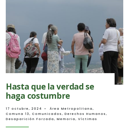
de
una
política
de
Estado
para
la
búsqueda
de
las
personas
desaparec
forzadame
Hasta que la verdad se
haga costumbre
17 octubre, 2024
•
Área Metropolitana
,
Comuna 13
,
Comunicados
,
Derechos Humanos
,
Desaparición Forzada
,
Memoria
,
Víctimas