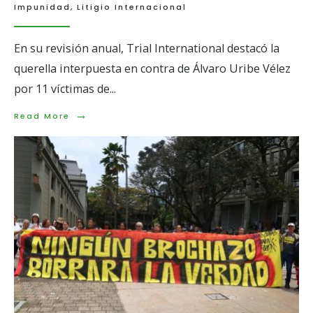
colombian
Impunidad
,
Litigio Internacional
En su revisión anual, Trial International destacó la
querella interpuesta en contra de Álvaro Uribe Vélez
por 11 víctimas de
...
→
Read
Read More
More:
#JusticiaParaLas6402 en
el
Informe
anual
de
Jurisdicción
universal