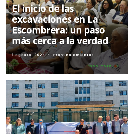
inteligencia
El inicio de las
y
contrainteligencia
excavaciones en La
estatal
Escombrera: un paso
más cerca a la verdad
1 agosto, 2024
•
Pronunciamientos
→
Read
Read More
More:
El
inicio
de
las
excavaci
en
La
Escombre
un
paso
más