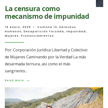
La censura como
mecanismo de impunidad
14 enero, 2025
•
Comuna 13
,
Derechos
Humanos
,
Desaparición Forzada
,
Impunidad
,
Mujeres
,
Pronunciamientos
Por: Corporación Jurídica Libertad y Colectivo
de Mujeres Caminando por la Verdad La más
desarmada ternura, así como el más
sangriento
...
→
Read
Read More
More:
La
censura
como
mecanismo
de