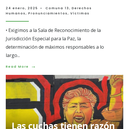
24 enero, 2025
•
Comuna 13
,
Derechos
Humanos
,
Pronunciamientos
,
Víctimas
• Exigimos a la Sala de Reconocimiento de la
Jurisdicción Especial para la Paz, la
determinación de máximos responsables a lo
largo
...
→
Read
Read More
More:
Las
mujeres
buscadoras
teníamos
razón
Las cuchas tienen razón