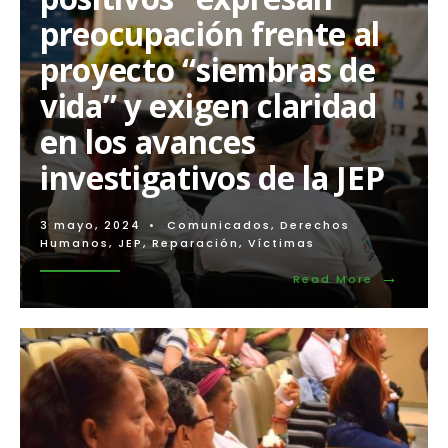
de
preocupación frente al
víctimas
y
proyecto “siembras de
defensoras
de
vida” y exigen claridad
derechos
humanos
en los avances
rechazan
la
investigativos de la JEP
forma
como
la
JEP
3 mayo, 2024
•
Comunicados
,
Derechos
ha
Humanos
,
JEP
,
Reparación
,
Víctimas
impulsado
→
y
Read
Read More
organizado
More:
la
Víctimas
Audiencia
de
Pública
“falsos
Nacional
positivos
de
expresan
Medidas
preocupa
Cautelares
frente
al